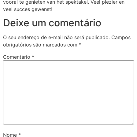
vooral te genieten van het spektakel. Veel plezier en
veel succes gewenst!
Deixe um comentário
O seu endereço de e-mail não será publicado.
Campos
obrigatórios são marcados com
*
Comentário
*
Nome
*