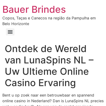
Bauer Brindes
Copos, Taças e Canecos na região da Pampulha em
Belo Horizonte
Ontdek de Wereld
van LunaSpins NL –
Uw Ultieme Online
Casino Ervaring
Bent u op zoek naar een betrouwbaar en spannend
online casino in Nederland? Dan is LunaSpins NL precies