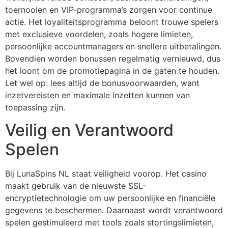
toernooien en VIP-programma’s zorgen voor continue
actie. Het loyaliteitsprogramma beloont trouwe spelers
met exclusieve voordelen, zoals hogere limieten,
persoonlijke accountmanagers en snellere uitbetalingen.
Bovendien worden bonussen regelmatig vernieuwd, dus
het loont om de promotiepagina in de gaten te houden.
Let wel op: lees altijd de bonusvoorwaarden, want
inzetvereisten en maximale inzetten kunnen van
toepassing zijn.
Veilig en Verantwoord
Spelen
Bij LunaSpins NL staat veiligheid voorop. Het casino
maakt gebruik van de nieuwste SSL-
encryptietechnologie om uw persoonlijke en financiële
gegevens te beschermen. Daarnaast wordt verantwoord
spelen gestimuleerd met tools zoals stortingslimieten,