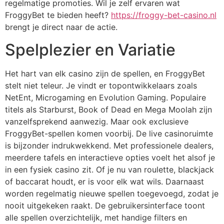
regelmatige promoties. Wil je zelf ervaren wat
FroggyBet te bieden heeft?
https://froggy-bet-casino.nl
brengt je direct naar de actie.
Spelplezier en Variatie
Het hart van elk casino zijn de spellen, en FroggyBet
stelt niet teleur. Je vindt er topontwikkelaars zoals
NetEnt, Microgaming en Evolution Gaming. Populaire
titels als Starburst, Book of Dead en Mega Moolah zijn
vanzelfsprekend aanwezig. Maar ook exclusieve
FroggyBet-spellen komen voorbij. De live casinoruimte
is bijzonder indrukwekkend. Met professionele dealers,
meerdere tafels en interactieve opties voelt het alsof je
in een fysiek casino zit. Of je nu van roulette, blackjack
of baccarat houdt, er is voor elk wat wils. Daarnaast
worden regelmatig nieuwe spellen toegevoegd, zodat je
nooit uitgekeken raakt. De gebruikersinterface toont
alle spellen overzichtelijk, met handige filters en