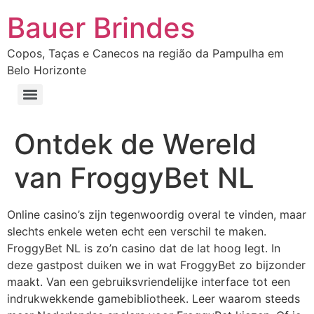
Bauer Brindes
Copos, Taças e Canecos na região da Pampulha em
Belo Horizonte
Ontdek de Wereld
van FroggyBet NL
Online casino’s zijn tegenwoordig overal te vinden, maar
slechts enkele weten echt een verschil te maken.
FroggyBet NL is zo’n casino dat de lat hoog legt. In
deze gastpost duiken we in wat FroggyBet zo bijzonder
maakt. Van een gebruiksvriendelijke interface tot een
indrukwekkende gamebibliotheek. Leer waarom steeds